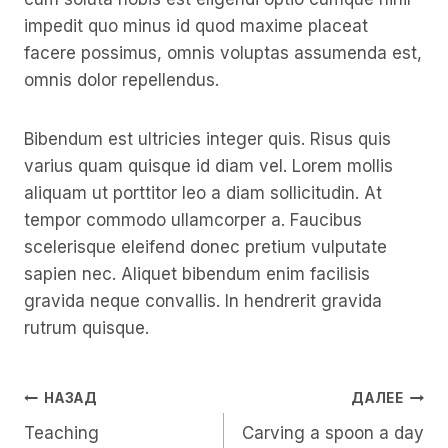
impedit quo minus id quod maxime placeat
facere possimus, omnis voluptas assumenda est,
omnis dolor repellendus.
Bibendum est ultricies integer quis. Risus quis
varius quam quisque id diam vel. Lorem mollis
aliquam ut porttitor leo a diam sollicitudin. At
tempor commodo ullamcorper a. Faucibus
scelerisque eleifend donec pretium vulputate
sapien nec. Aliquet bibendum enim facilisis
gravida neque convallis. In hendrerit gravida
rutrum quisque.
Навигация
НАЗАД
ДАЛЕЕ
Teaching
Carving a spoon a day
По