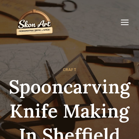
Перейти
к
содержимому
CRAFT
Spooncarving
Knife Making
In Sheffield