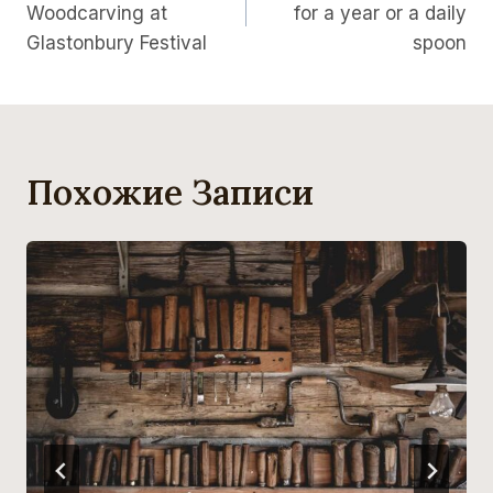
Woodcarving at
for a year or a daily
Записям
Glastonbury Festival
spoon
Похожие Записи