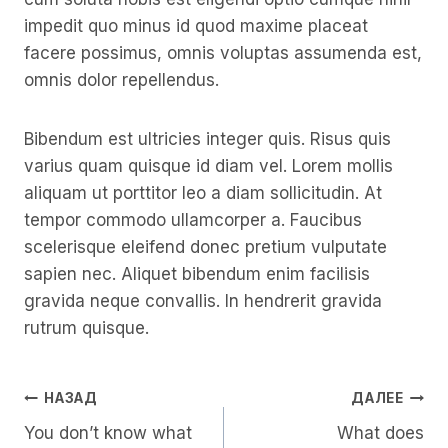
impedit quo minus id quod maxime placeat
facere possimus, omnis voluptas assumenda est,
omnis dolor repellendus.
Bibendum est ultricies integer quis. Risus quis
varius quam quisque id diam vel. Lorem mollis
aliquam ut porttitor leo a diam sollicitudin. At
tempor commodo ullamcorper a. Faucibus
scelerisque eleifend donec pretium vulputate
sapien nec. Aliquet bibendum enim facilisis
gravida neque convallis. In hendrerit gravida
rutrum quisque.
Навигация
НАЗАД
ДАЛЕЕ
You don’t know what
What does
По