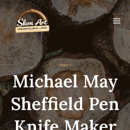
Перейти
к
содержимому
CRAFT
Michael May
Sheffield Pen
Knife Maker