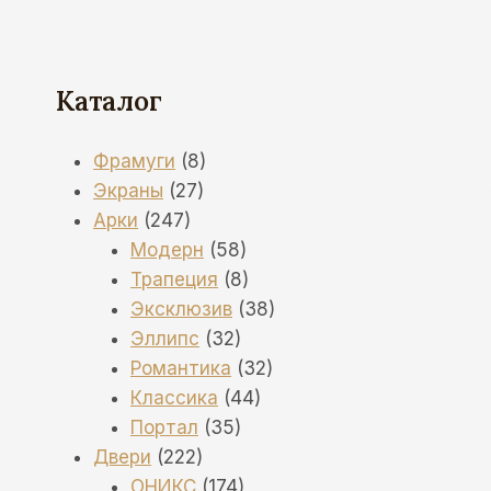
Каталог
8
Фрамуги
8
27
товаров
Экраны
27
247
товаров
Арки
247
товаров
58
Модерн
58
товаров
8
Трапеция
8
товаров
38
Эксклюзив
38
32
товаров
Эллипс
32
товара
32
Романтика
32
44
товара
Классика
44
35
товара
Портал
35
222
товаров
Двери
222
товара
174
ОНИКС
174