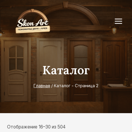
Перейти
к
содержимому
Каталог
Главная
/
Каталог
- Страница 2
Отображение 16–30 из 504