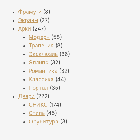
8
Фрамуги
8
27
товаров
Экраны
27
247
товаров
Арки
247
товаров
58
Модерн
58
товаров
8
Трапеция
8
товаров
38
Эксклюзив
38
32
товаров
Эллипс
32
товара
32
Романтика
32
44
товара
Классика
44
35
товара
Портал
35
222
товаров
Двери
222
товара
174
ОНИКС
174
45
товара
Стиль
45
товаров
3
Фрунитура
3
товара