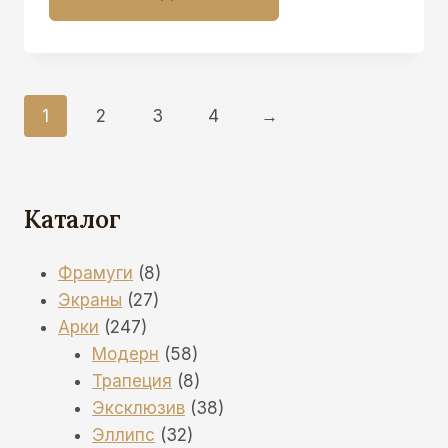
1
2
3
4
→
Каталог
8
Фрамуги
8
27
товаров
Экраны
27
247
товаров
Арки
247
товаров
58
Модерн
58
товаров
8
Трапеция
8
товаров
38
Эксклюзив
38
32
товаров
Эллипс
32