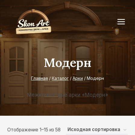
Перейти
к
содержимому
Модерн
Главная
/
Каталог
/
Арки
/
Модерн
Межкомнатные арки «Модерн»
Отображение 1–15 из 58