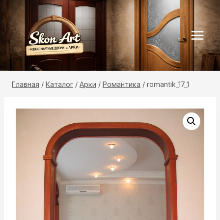
Перейти
к
содержимому
Главная
/
Каталог
/
Арки
/
Романтика
/
romantik_17_1