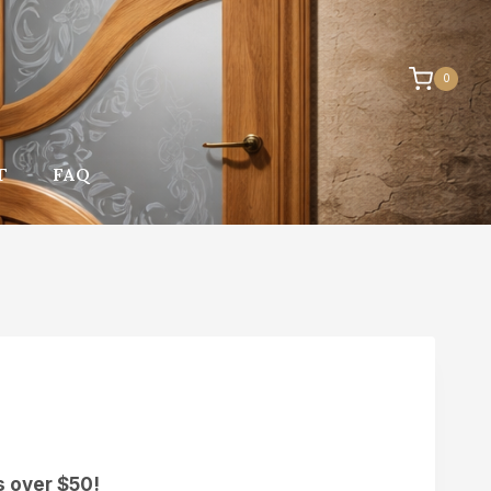
0
Г
FAQ
s over $50!