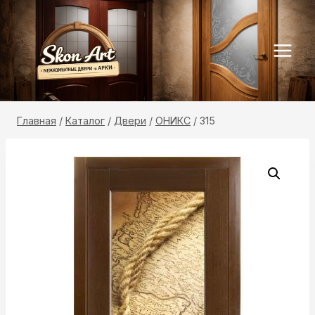
Перейти
к
содержимому
Главная
/
Каталог
/
Двери
/
ОНИКС
/
315