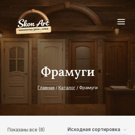
Перейти
к
содержимому
Фрамуги
Главная
/
Каталог
/
Фрамуги
Показаны все (8)