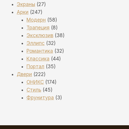
27
товаров
Экраны
27
247
товаров
Арки
247
товаров
58
Модерн
58
товаров
8
Трапеция
8
товаров
38
Эксклюзив
38
32
товаров
Эллипс
32
товара
32
Романтика
32
44
товара
Классика
44
35
товара
Портал
35
222
товаров
Двери
222
товара
174
ОНИКС
174
45
товара
Стиль
45
товаров
3
Фрунитура
3
товара