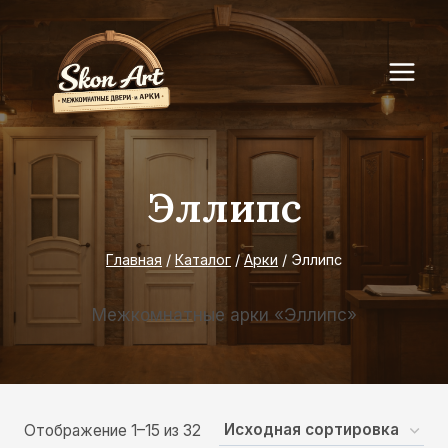
Перейти
к
содержимому
Эллипс
Главная
/
Каталог
/
Арки
/
Эллипс
Межкомнатные арки «Эллипс»
Отображение 1–15 из 32