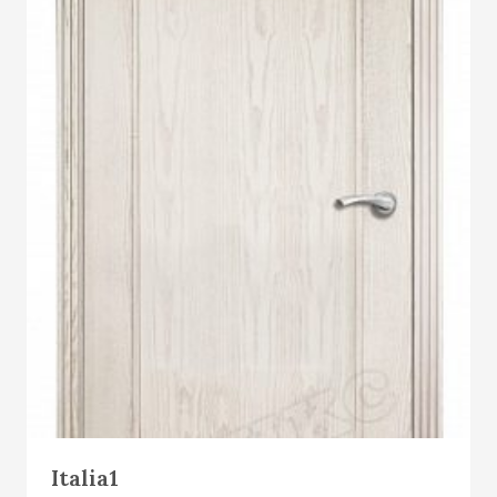
Е
М
Ы
Й
Т
О
В
А
Р
Italia1