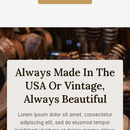
л
н
ь
а
н
:
а
1
я
9
ц
4
е
0
н
0
а
,
с
0
о
0
с
т
₽
а
.
Always Made In The
в
л
USA Or Vintage,
я
л
а
Always Beautiful
2
0
0
0
Lorem ipsum dolor sit amet, consectetur
0
,
adipiscing elit, sed do eiusmod tempor
0