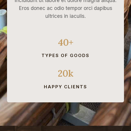
incididunt ut labore et dolore magna aliqua.
0
Eros donec ac odio tempor orci dapibus
₽
ultrices in iaculis.
.
40+
TYPES OF GOODS
20k
HAPPY CLIENTS