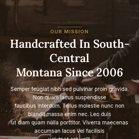
OUR MISSION
Handcrafted In South-
Central
Montana Since 2006
Semper feugiat nibh sed pulvinar proin gravida.
Non quam lacus suspendisse
faucibus interdum. Tellus molestie nunc non
blandit massa enim nec. Leo duis
ut diam quam nulla porttitor. Viverra maecenas
accumsan lacus vel facilisis