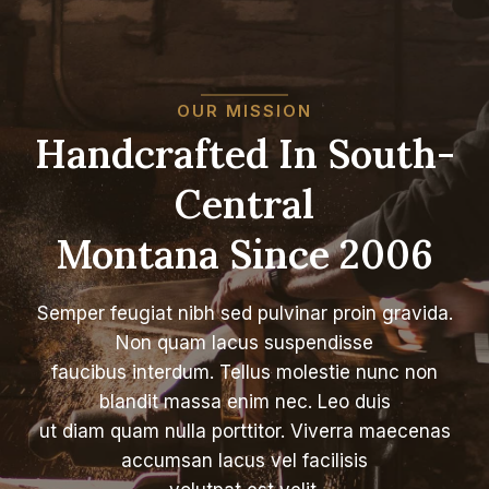
OUR MISSION
Handcrafted In South-
Central
Montana Since 2006
Semper feugiat nibh sed pulvinar proin gravida.
Non quam lacus suspendisse
faucibus interdum. Tellus molestie nunc non
blandit massa enim nec. Leo duis
ut diam quam nulla porttitor. Viverra maecenas
accumsan lacus vel facilisis