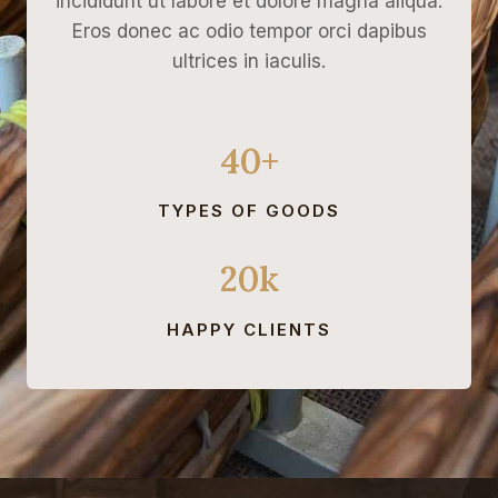
incididunt ut labore et dolore magna aliqua.
0
Eros donec ac odio tempor orci dapibus
₽
ultrices in iaculis.
.
40+
TYPES OF GOODS
20k
HAPPY CLIENTS