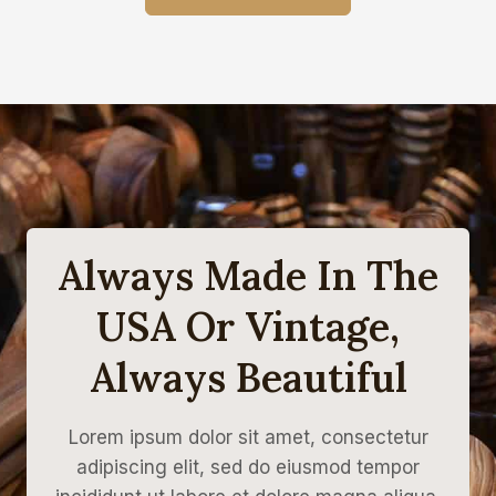
л
н
ь
а
н
:
а
1
я
9
ц
4
е
0
н
0
а
,
с
0
о
0
с
т
₽
а
.
Always Made In The
в
л
USA Or Vintage,
я
л
а
Always Beautiful
2
0
0
0
Lorem ipsum dolor sit amet, consectetur
0
,
adipiscing elit, sed do eiusmod tempor
0