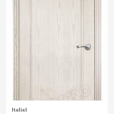
Е
М
Ы
Й
Т
О
В
А
Р
Italia1