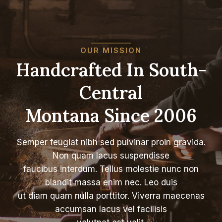
OUR MISSION
Handcrafted In South-
Central
Montana Since 2006
Semper feugiat nibh sed pulvinar proin gravida.
Non quam lacus suspendisse
faucibus interdum. Tellus molestie nunc non
blandit massa enim nec. Leo duis
ut diam quam nulla porttitor. Viverra maecenas
accumsan lacus vel facilisis