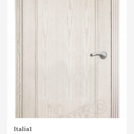
Е
М
Ы
Й
Т
О
В
А
Р
Italia1