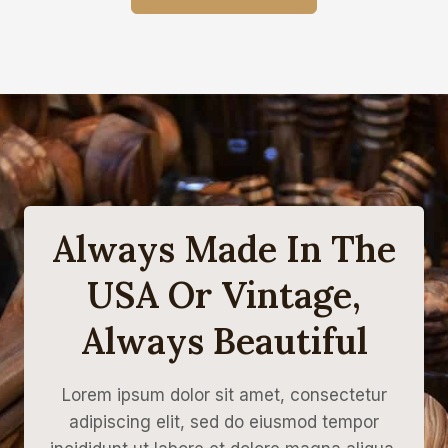
л
н
ь
а
н
:
а
1
я
9
ц
4
е
0
н
0
а
,
с
0
о
0
с
т
₽
а
.
Always Made In The
в
л
USA Or Vintage,
я
л
а
Always Beautiful
2
0
0
0
Lorem ipsum dolor sit amet, consectetur
0
,
adipiscing elit, sed do eiusmod tempor
0