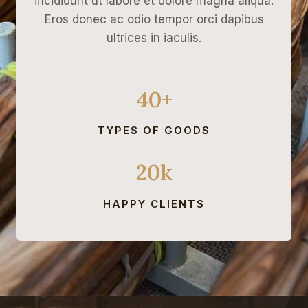
incididunt ut labore et dolore magna aliqua.
0
Eros donec ac odio tempor orci dapibus
₽
ultrices in iaculis.
.
40+
TYPES OF GOODS
20k
HAPPY CLIENTS